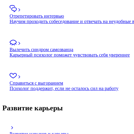
Отрепетировать интервью
Научим проходить собеседование и отвечать на неудобные
Вылечить синдром самозванца
Карьерный психолог поможет чувствовать себя увереннее
Справиться с выгоранием
Психолог поддержит, если не осталось сил на работу
Развитие карьеры
Развитие навыков и карьеры