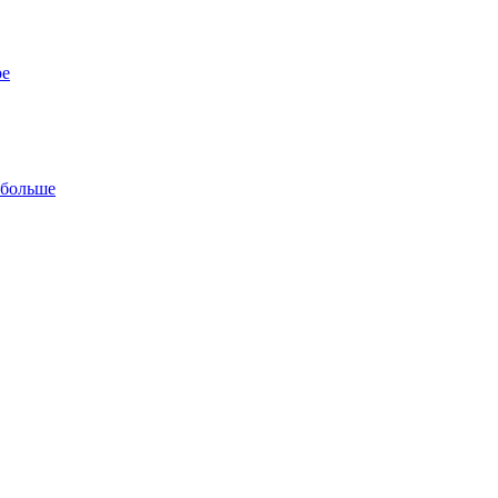
ре
 больше