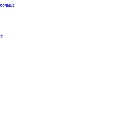
 больше
ре