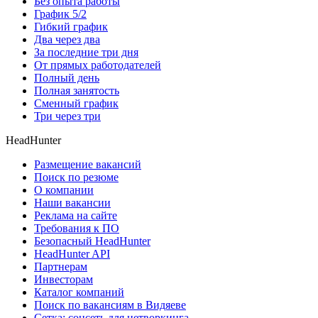
Без опыта работы
График 5/2
Гибкий график
Два через два
За последние три дня
От прямых работодателей
Полный день
Полная занятость
Сменный график
Три через три
HeadHunter
Размещение вакансий
Поиск по резюме
О компании
Наши вакансии
Реклама на сайте
Требования к ПО
Безопасный HeadHunter
HeadHunter API
Партнерам
Инвесторам
Каталог компаний
Поиск по вакансиям в Видяеве
Сетка: соцсеть для нетворкинга