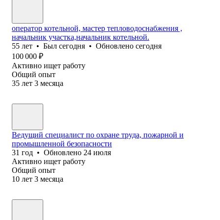
оператор котельной, мастер тепловодоснабжения ,
начальник участка,начальник котельной.
55
лет
•
Был
сегодня
•
Обновлено
сегодня
100 000
₽
Активно ищет работу
Общий опыт
35
лет
3
месяца
Ведущий специалист по охране труда, пожарной и
промышленной безопасности
31
год
•
Обновлено
24 июля
Активно ищет работу
Общий опыт
10
лет
3
месяца