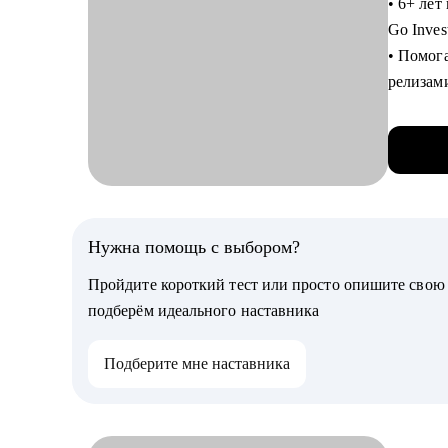
• 6+ лет
• Серти
Go Inves
• Заним
• Помог
релизам
С чем п
• Обуче
• Созда
• 2024 
• Подго
• 2023 
Lead
• 2022 
• Постр
• 2021 —
• Выстр
Нужна помощь с выбором?
• Расска
С чем п
backend
Пройдите короткий тест или просто опишите сво
• Аудит 
• Выстр
подберём идеального наставника
• Карье
собесед
• Подго
• Постро
Подберите мне наставника
• Перехо
(разбере
составл
Кому мо
• Автом
• Projec