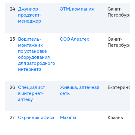
24
Джуниор-
ЭТМ, компания
Санкт-
проджект-
Петербург
менеджер
25
Водитель-
ООО Алеатех
Санкт-
монтажник
Петербург
по установке
оборудования
для загородного
интернета
26
Специалист
Живика, аптечная
Екатеринбу
в интернет-
сеть
аптеку
27
Охранник офиса
Maxima
Казань