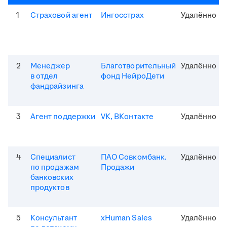
1
Страховой агент
Ингосстрах
Удалённо
2
Менеджер
Благотворительный
Удалённо
в отдел
фонд НейроДети
фандрайзинга
3
Агент поддержки
VK, ВКонтакте
Удалённо
4
Специалист
ПАО Совкомбанк.
Удалённо
по продажам
Продажи
банковских
продуктов
5
Консультант
xHuman Sales
Удалённо