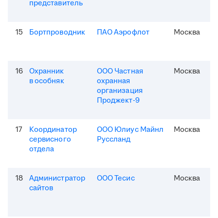
представитель
15
Бортпроводник
ПАО Аэрофлот
Москва
16
Охранник
ООО Частная
Москва
в особняк
охранная
организация
Проджект-9
17
Координатор
ООО Юлиус Майнл
Москва
сервисного
Руссланд
отдела
18
Администратор
ООО Тесис
Москва
сайтов