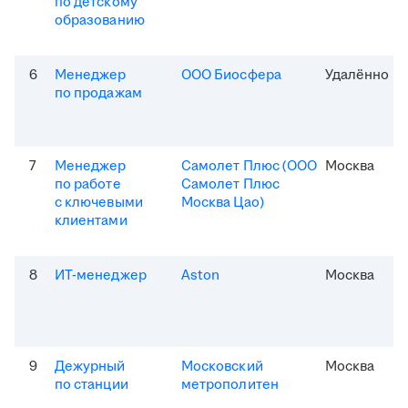
по детскому
образованию
6
Менеджер
ООО Биосфера
Удалённо
по продажам
7
Менеджер
Самолет Плюс (ООО
Москва
по работе
Самолет Плюс
с ключевыми
Москва Цао)
клиентами
8
ИТ-менеджер
Aston
Москва
9
Дежурный
Московский
Москва
по станции
метрополитен