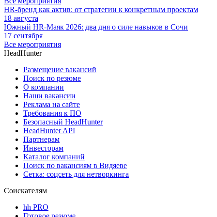
Все мероприятия
HR-бренд как актив: от стратегии к конкретным проектам
18 августа
Южный HR-Маяк 2026: два дня о силе навыков в Сочи
17 сентября
Все мероприятия
HeadHunter
Размещение вакансий
Поиск по резюме
О компании
Наши вакансии
Реклама на сайте
Требования к ПО
Безопасный HeadHunter
HeadHunter API
Партнерам
Инвесторам
Каталог компаний
Поиск по вакансиям в Видяеве
Сетка: соцсеть для нетворкинга
Соискателям
hh PRO
Готовое резюме