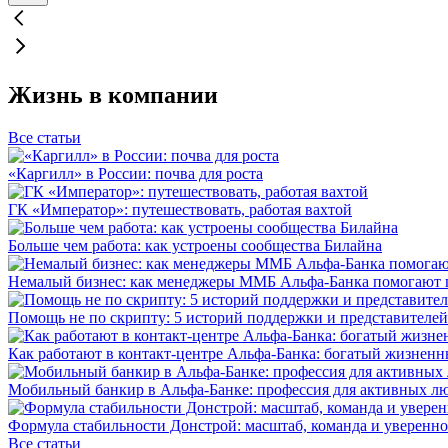
Жизнь в компании
Все статьи
«Каргилл» в России: почва для роста
ГК «Император»: путешествовать, работая вахтой
Больше чем работа: как устроены сообщества Билайна
Немалый бизнес: как менеджеры ММБ Альфа-Банка помогают 
Помощь не по скрипту: 5 историй поддержки и представителей
Как работают в контакт-центре Альфа-Банка: богатый жизненн
Мобильный банкир в Альфа-Банке: профессия для активных л
Формула стабильности Донстрой: масштаб, команда и уверенно
Все статьи