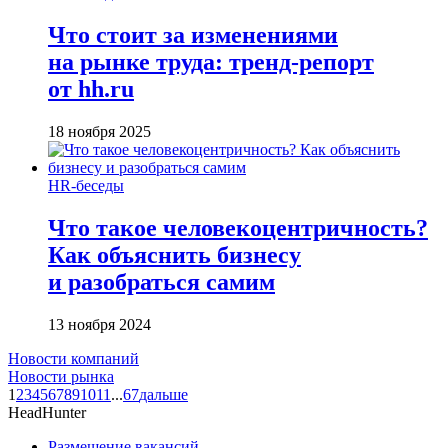
Что стоит за изменениями
на рынке труда: тренд-репорт
от hh.ru
18 ноября 2025
HR-беседы
Что такое человеко­центричность?
Как объяснить бизнесу
и разобраться самим
13 ноября 2024
Новости компаний
Новости рынка
1
2
3
4
5
6
7
8
9
10
11
...
67
дальше
HeadHunter
Размещение вакансий