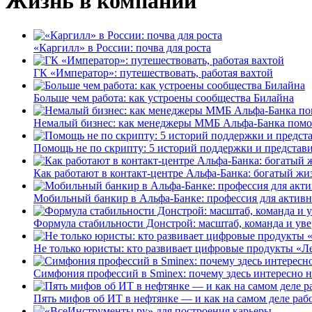
Жизнь в компании
«Каргилл» в России: почва для роста
ГК «Император»: путешествовать, работая вахтой
Больше чем работа: как устроены сообщества Билайна
Немалый бизнес: как менеджеры ММБ Альфа-Банка помо
Помощь не по скрипту: 5 историй поддержки и представ
Как работают в контакт-центре Альфа-Банка: богатый жи
Мобильный банкир в Альфа-Банке: профессия для актив
Формула стабильности Донстрой: масштаб, команда и уве
Не только юристы: кто развивает цифровые продукты «Ле
Симфония профессий в Sminex: почему здесь интересно н
Пять мифов об ИТ в нефтянке — и как на самом деле работ