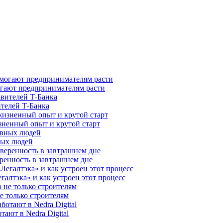
гают предпринимателям расти
ителей Т-Банка
зненный опыт и крутой старт
ных людей
ренность в завтрашнем дне
галтэка» и как устроен этот процесс
е только строителям
ают в Nedra Digital