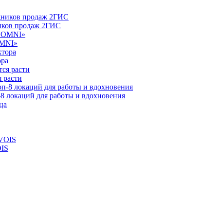
ников продаж 2ГИС
OMNI»
ора
 расти
-8 локаций для работы и вдохновения
OIS