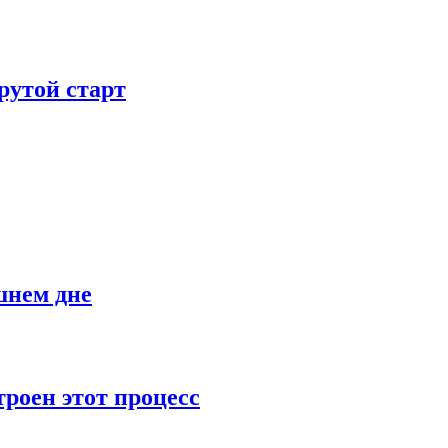
рутой старт
шнем дне
роен этот процесс