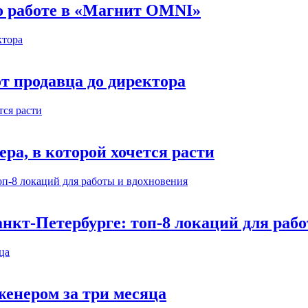
 о работе в «Магнит OMNI»
т продавца до директора
а, в которой хочется расти
нкт-Петербурге: топ-8 локаций для раб
енером за три месяца