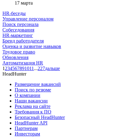
17 марта
HR-беседы
Управление персоналом
Поиск персонала
Собеседования
HR-маркетинг
Бренд работодателя
Оценка и развитие навыков
Трудовое право
Обновления
Автоматизация HR
1
2
3
4
5
6
7
8
9
10
11
...
227
дальше
HeadHunter
Размещение вакансий
Поиск по резюме
О компании
Наши вакансии
Реклама на сайте
Требования к ПО
Безопасный HeadHunter
HeadHunter API
Партнерам
Инвесторам