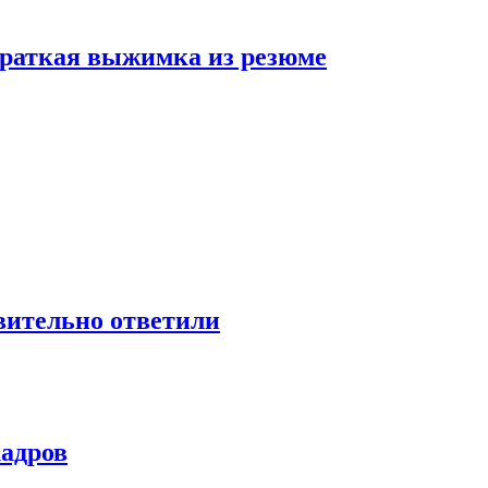
 краткая выжимка из резюме
твительно ответили
кадров