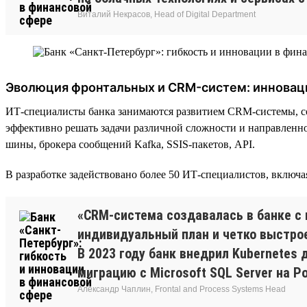
Виталий Некрасов, Head of Digital Department
Эволюция фронтальных и CRM-систем: инновац
ИТ-специалисты банка занимаются развитием CRM-системы, с
эффективно решать задачи различной сложности и направленно
шины, брокера сообщений Kafka, SSIS-пакетов, API.
В разработке задействовано более 50 ИТ-специалистов, включ
«CRM-система создавалась в банке с 
индивидуальный план и четко выстро
В 2023 году банк внедрил Kubernetes
миграцию с Microsoft SQL Server на P
Александр Чаплин, Frontal and Process Systems Head