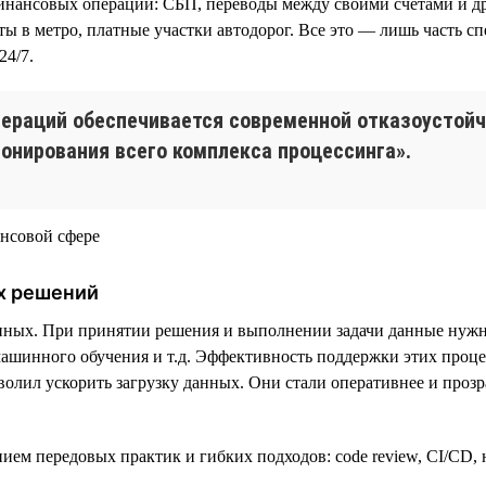
нансовых операций: СБП, переводы между своими счетами и др
еты в метро, платные участки автодорог. Все это — лишь часть 
24/7.
пераций обеспечивается современной отказоустой
онирования всего комплекса процессинга».
х решений
анных. При принятии решения и выполнении задачи данные нужн
ашинного обучения и т.д. Эффективность поддержки этих процес
олил ускорить загрузку данных. Они стали оперативнее и прозр
анием передовых практик и гибких подходов: code review, CI/CD