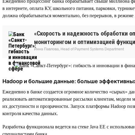
Ежедневно процессинг банка обрабатывает свыше миллиона фи
в интернете, оплата КУ, школьного питания, парковки, турник
должна обрабатываться моментально, без перерывов, в режиме 
«Скорость и надежность обработки о
мониторингом и оптимизацией функци
Инна Павлова, Head of Payment Systems Department
Hadoop и большие данные: больше эффективны
Ежедневно в банке создается огромное количество «сырых» д
реализовать автоматизированные рассылки клиентам, модели м
их доступности и прозрачности. Запуск платформы Hadoop позв
контроля качества данных.
Разработка функционала ведется на стеке Java EE с использов
специалистами банка.