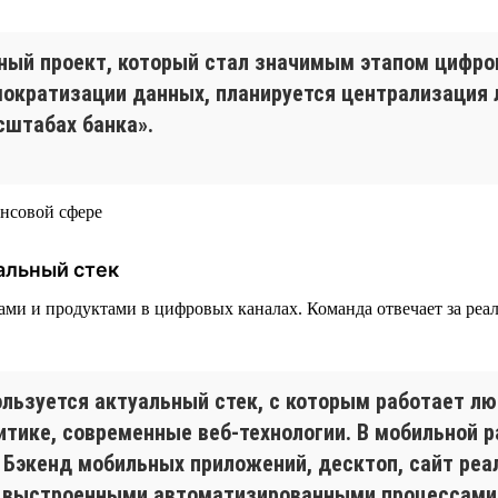
ный проект, который стал значимым этапом цифр
емократизации данных, планируется централизаци
сштабах банка».
альный стек
висами и продуктами в цифровых каналах. Команда отвечает за р
льзуется актуальный стек, с которым работает лю
алитике, современные веб-технологии. В мобильной
on. Бэкенд мобильных приложений, десктоп, сайт р
 с выстроенными автоматизированными процессами 