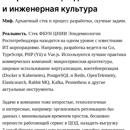
и инженерная культура
Миф.
Архаичный стек и процесс разработки, скучные задачи.
Реальность
. Стек ФБУН ЦНИИ Эпидемиологии
Роспотребнадзора находится на одном уровне с известными
ИТ-корпорациями. Например, разработка ведется на Go,
TypeScript, PHP (Yii) и Vue.js. Используются лучшие практики
коммерческих компаний: микросервисная архитектура,
широкое использование виртуализации, контейнеризация
(Docker и Kubernetes), PostgreSQL и Redis, OpenTelemetry,
Elasticsearch, Rabbit MQ, Kafka, Prometheus и другие
актуальные инструменты.
Задачи в компании тоже непростые, технологичные
и интересные, например: организовать репликацию баз
данных с минимальным временем простоя, бесшовно
перенести работающий сервис в ЦОД, наладить выгрузку
3‑гигабайтного отчета или подключить serverless-технологии.