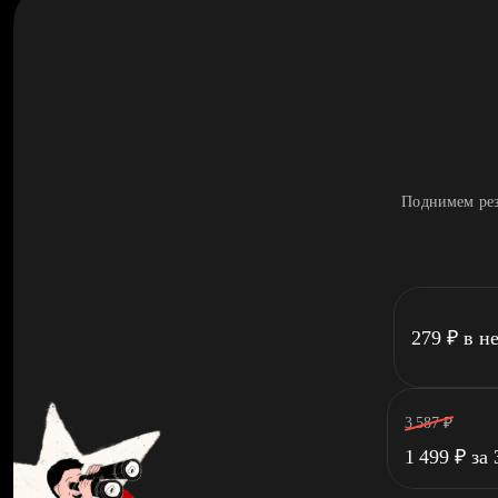
Поднимем рез
279
₽
в н
3 587
₽
1 499
₽
за 