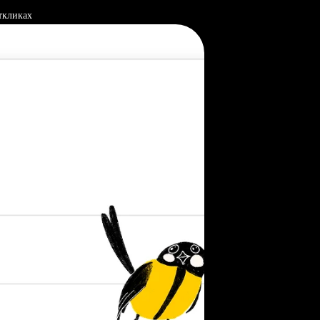
ткликах