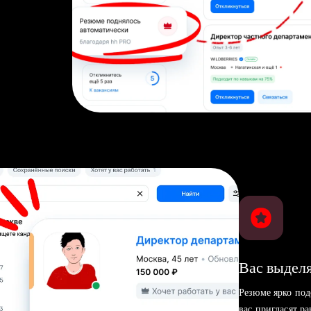
Вас выделя
Резюме ярко под
вас пригласят р