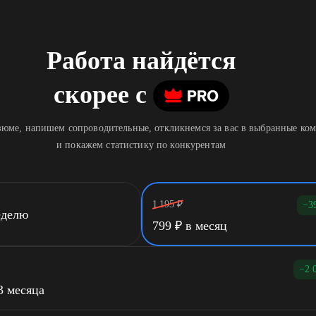
Работа найдётся
скорее
c
юме, напишем сопроводительные, откликнемся за вас в выбранные ко
и покажем статистику по конкурентам
1 195
₽
−3
еделю
799
₽
в месяц
−2 
3 месяца