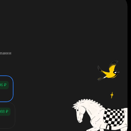
мпании
96
₽
088
₽